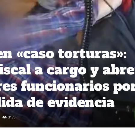
n «caso torturas»:
iscal a cargo y abr
res funcionarios po
dida de evidencia
3175