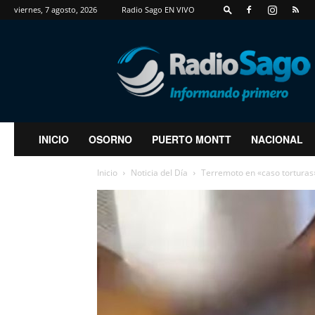
viernes, 7 agosto, 2026
Radio Sago EN VIVO
RadioSago
INICIO
OSORNO
PUERTO MONTT
NACIONAL
Inicio
Noticia del Día
Terremoto en «caso torturas»