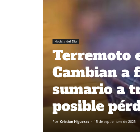
Noticia del Día
Terremoto e
Cambian a f
sumario a t
posible pér
Por
Cristian Higueras
-
15 de septiembre de 2025