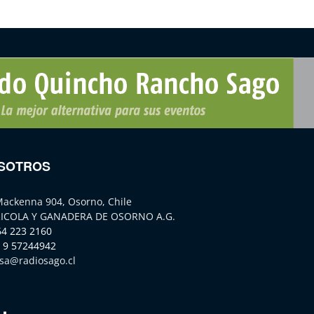
SOTROS
Mackenna 904, Osorno, Chile
ICOLA Y GANADERA DE OSORNO A.G.
64 223 2160
 9 57244942
sa@radiosago.cl