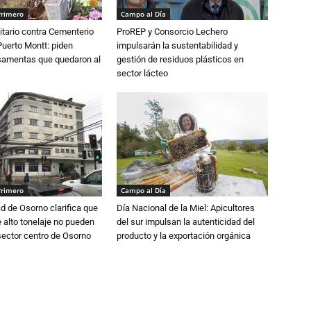
Primero
Campo al Día
tario contra Cementerio
ProREP y Consorcio Lechero
Puerto Montt: piden
impulsarán la sustentabilidad y
osamentas que quedaron al
gestión de residuos plásticos en
sector lácteo
Primero
Campo al Día
d de Osorno clarifica que
Día Nacional de la Miel: Apicultores
alto tonelaje no pueden
del sur impulsan la autenticidad del
 sector centro de Osorno
producto y la exportación orgánica