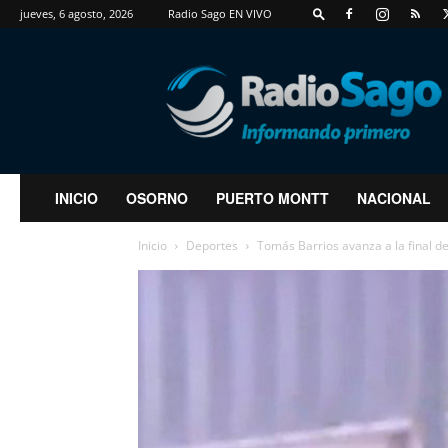
jueves, 6 agosto, 2026
Radio Sago EN VIVO
RadioSago
INICIO
OSORNO
PUERTO MONTT
NACIONAL
Inicio
Deportes
Tomás Barrios avanza a la final de