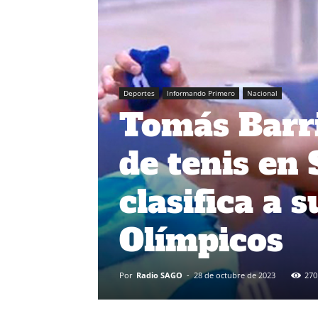
Deportes
Informando Primero
Nacional
Tomás Barri
de tenis en
clasifica a
Olímpicos
Por
Radio SAGO
-
28 de octubre de 2023
270