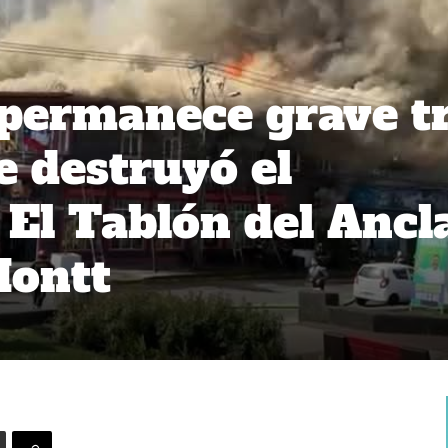
permanece grave t
e destruyó el
 El Tablón del Ancl
Montt