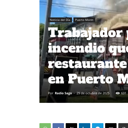
Noticia del Día
Puerto Montt
Trabajador 
incendio qu
restaurante
en Puerto 
Por
Radio Sago
-
29 de octubre de 2025
631