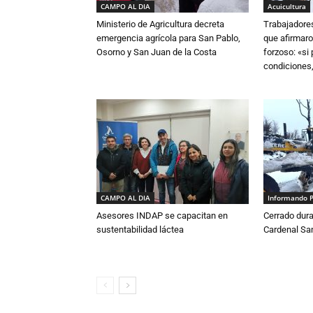
CAMPO AL DIA
Acuicultura
Ministerio de Agricultura decreta
Trabajadore
emergencia agrícola para San Pablo,
que afirmaro
Osorno y San Juan de la Costa
forzoso: «si
condiciones,
CAMPO AL DIA
Informando 
Asesores INDAP se capacitan en
Cerrado dura
sustentabilidad láctea
Cardenal S