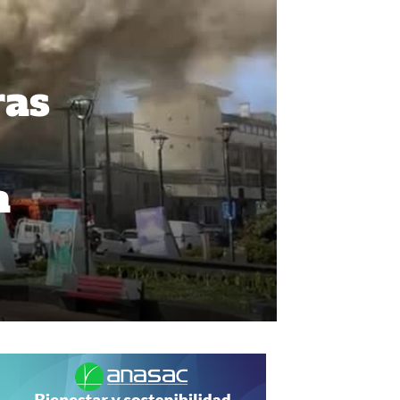
ras
a