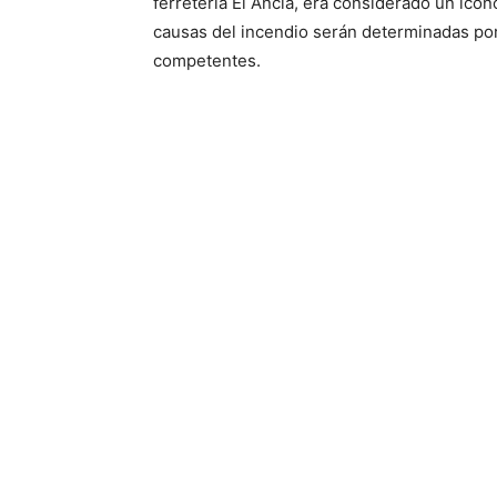
ferretería El Ancla, era considerado un íco
causas del incendio serán determinadas por
competentes.