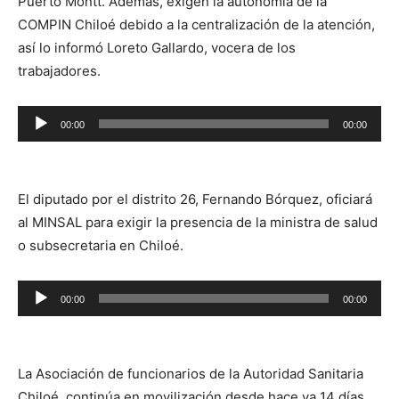
Puerto Montt. Además, exigen la autonomía de la
COMPIN Chiloé debido a la centralización de la atención,
así lo informó Loreto Gallardo, vocera de los
trabajadores.
Reproductor
00:00
00:00
de
audio
El diputado por el distrito 26, Fernando Bórquez, oficiará
al MINSAL para exigir la presencia de la ministra de salud
o subsecretaria en Chiloé.
Reproductor
00:00
00:00
de
audio
La Asociación de funcionarios de la Autoridad Sanitaria
Chiloé, continúa en movilización desde hace ya 14 días