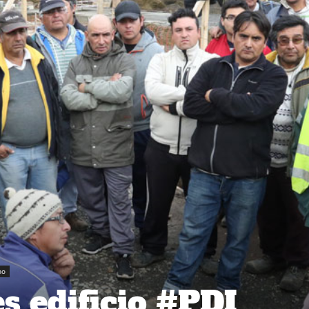
no
s edificio #PDI