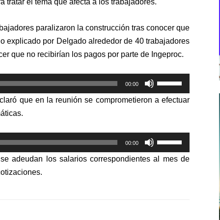
a tratar el tema que afecta a los trabajadores.
ajadores paralizaron la construcción tras conocer que
 lo explicado por Delgado alrededor de 40 trabajadores
cer que no recibirían los pagos por parte de Ingeproc.
Utiliza
00:00
las
claró que en la reunión se comprometieron a efectuar
teclas
áticas.
de
flecha
Utiliza
arriba/abajo
00:00
las
para
 se adeudan los salarios correspondientes al mes de
teclas
aumentar
otizaciones.
de
o
flecha
disminuir
arriba/abajo
el
para
volumen.