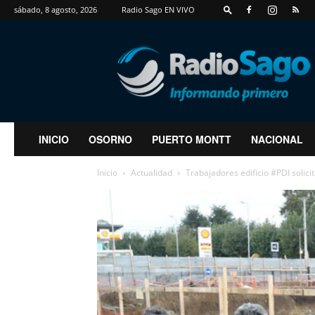
sábado, 8 agosto, 2026
Radio Sago EN VIVO
RadioSago
INICIO
OSORNO
PUERTO MONTT
NACIONAL
Inicio
Actualidad
Trabajadores edificio #PDI solic