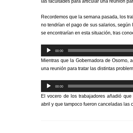
las facultades para articular una reunión par
Recordemos que la semana pasada, los trab
no tendrían el pago de sus salarios, según
se encontrarían en esta situación, tras cono
Reproductor
00:00
de
Mientras que la Gobernadora de Osorno, a
audio
una reunión para tratar las distintas problem
Reproductor
00:00
de
El vocero de los trabajadores añadió que
audio
abril y que tampoco fueron canceladas las c