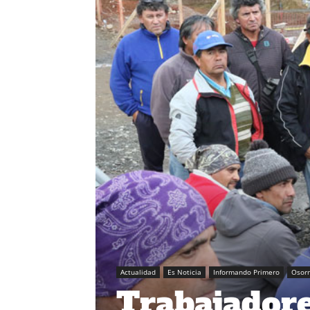
Actualidad
Es Noticia
Informando Primero
Osor
Trabajadore