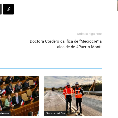
aumentar
o
disminuir
el
volumen.
Artículo siguiente
Doctora Cordero califica de “Mediocre” a
alcalde de #Puerto Montt
Primero
Noticia del Día