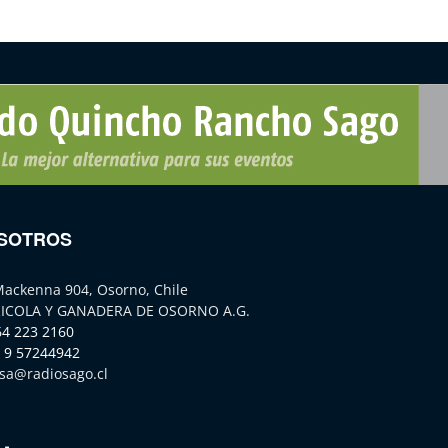
SOTROS
Mackenna 904, Osorno, Chile
ICOLA Y GANADERA DE OSORNO A.G.
64 223 2160
 9 57244942
sa@radiosago.cl