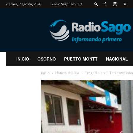
viernes, 7 agosto, 2026
Radio Sago EN VIVO
RadioSago
INICIO
OSORNO
PUERTO MONTT
NACIONAL
Inicio
Noticia del Día
Tragedia en El Teniente: Info