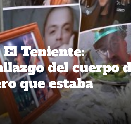
 El Teniente:
llazgo del cuerpo d
ro que estaba