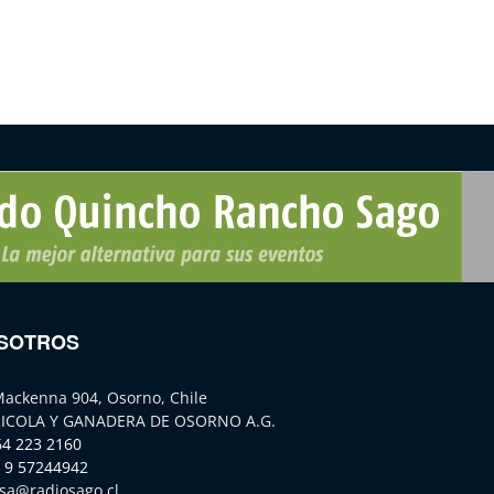
SOTROS
Mackenna 904, Osorno, Chile
ICOLA Y GANADERA DE OSORNO A.G.
64 223 2160
 9 57244942
sa@radiosago.cl