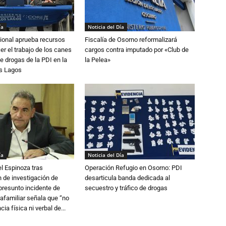
ía
Noticia del Día
ional aprueba recursos
Fiscalía de Osorno reformalizará
er el trabajo de los canes
cargos contra imputado por «Club de
e drogas de la PDI en la
la Pelea»
os Lagos
ía
Noticia del Día
l Espinoza tras
Operación Refugio en Osorno: PDI
 de investigación de
desarticula banda dedicada al
 presunto incidente de
secuestro y tráfico de drogas
trafamiliar señala que “no
cia física ni verbal de...