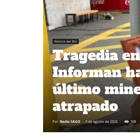
Noticia del Día
Tragedia en
Informan ha
último mine
atrapado
Por
Radio SAGO
-
3 de agosto de 2025
108