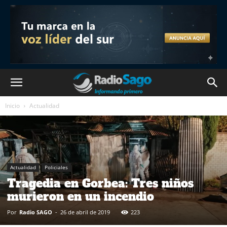
Inicio
Actualidad
Actualidad
Policiales
Tragedia en Gorbea: Tres niños
murieron en un incendio
Por
Radio SAGO
-
26 de abril de 2019
223