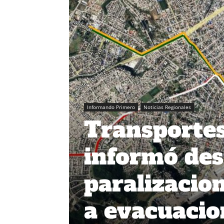
Informando Primero
Noticias Regionales
Transportes
informó des
paralizacion
a evacuacio