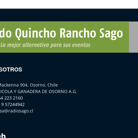
SOTROS
Mackenna 904, Osorno, Chile
ICOLA Y GANADERA DE OSORNO A.G.
64 223 2160
 9 57244942
sa@radiosago.cl