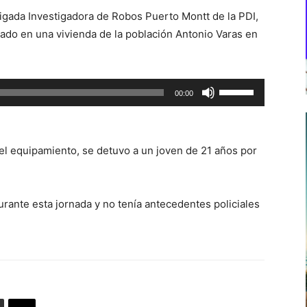
rigada Investigadora de Robos Puerto Montt de la PDI,
izado en una vivienda de la población Antonio Varas en
Utiliza
00:00
las
teclas
de
del equipamiento, se detuvo a un joven de 21 años por
flecha
arriba/abajo
para
urante esta jornada y no tenía antecedentes policiales
aumentar
o
disminuir
el
volumen.