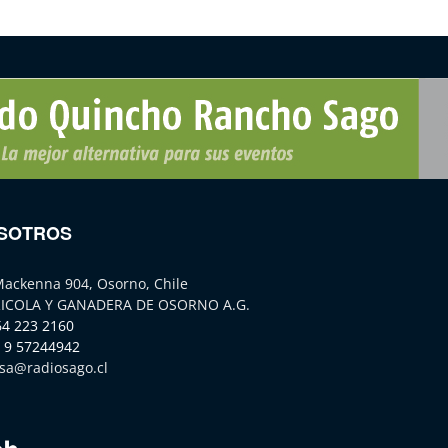
SOTROS
Mackenna 904, Osorno, Chile
ICOLA Y GANADERA DE OSORNO A.G.
64 223 2160
 9 57244942
sa@radiosago.cl