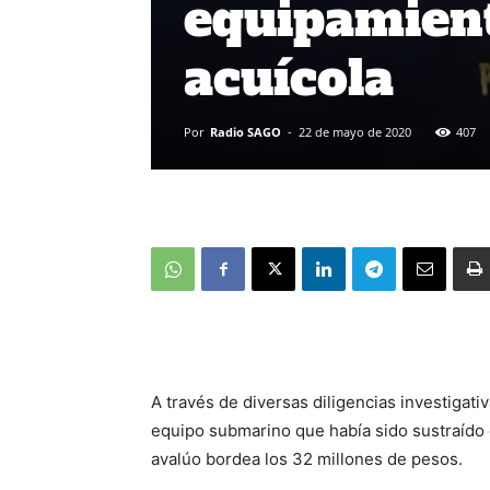
equipamien
acuícola
Por
Radio SAGO
-
22 de mayo de 2020
407
A través de diversas diligencias investigativ
equipo submarino que había sido sustraído
avalúo bordea los 32 millones de pesos.