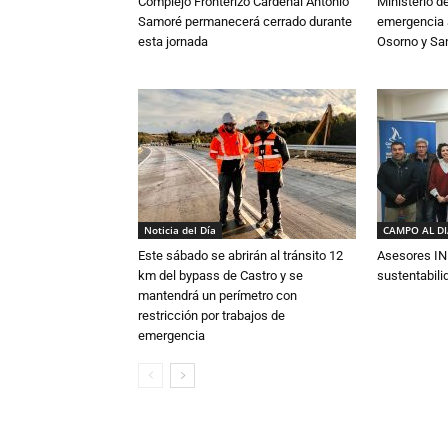
Complejo Fronterizo Cardenal Antonio
Ministerio d
Samoré permanecerá cerrado durante
emergencia a
esta jornada
Osorno y Sa
Noticia del Día
CAMPO AL D
Este sábado se abrirán al tránsito 12
Asesores IN
km del bypass de Castro y se
sustentabili
mantendrá un perímetro con
restricción por trabajos de
emergencia