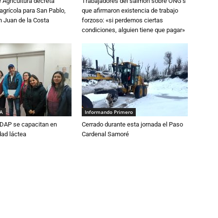
e Agricultura decreta
Trabajadores del salmón sobre ONG’s
grícola para San Pablo,
que afirmaron existencia de trabajo
n Juan de la Costa
forzoso: «si perdemos ciertas
condiciones, alguien tiene que pagar»
IA
Informando Primero
DAP se capacitan en
Cerrado durante esta jornada el Paso
dad láctea
Cardenal Samoré