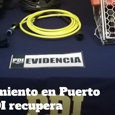
miento en Puerto
I recupera