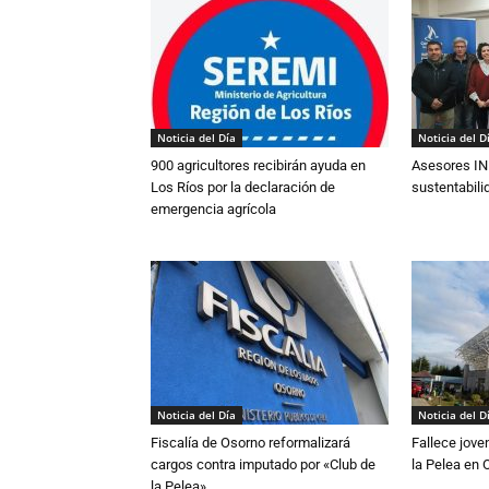
Noticia del Día
Noticia del D
900 agricultores recibirán ayuda en
Asesores IN
Los Ríos por la declaración de
sustentabili
emergencia agrícola
Noticia del Día
Noticia del D
Fiscalía de Osorno reformalizará
Fallece jove
cargos contra imputado por «Club de
la Pelea en 
la Pelea»