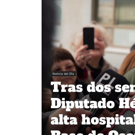
Noticia del Día
Tras dos se
Diputado Hé
alta hospita