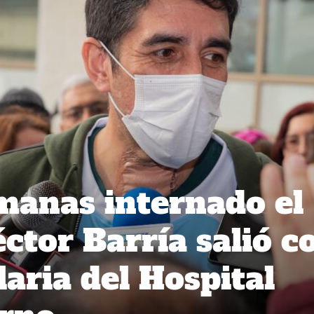
manas internado el
ctor Barría salió c
laria del Hospital