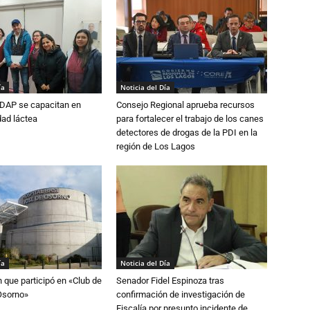
ía
Noticia del Día
DAP se capacitan en
Consejo Regional aprueba recursos
dad láctea
para fortalecer el trabajo de los canes
detectores de drogas de la PDI en la
región de Los Lagos
ía
Noticia del Día
n que participó en «Club de
Senador Fidel Espinoza tras
Osorno»
confirmación de investigación de
Fiscalía por presunto incidente de