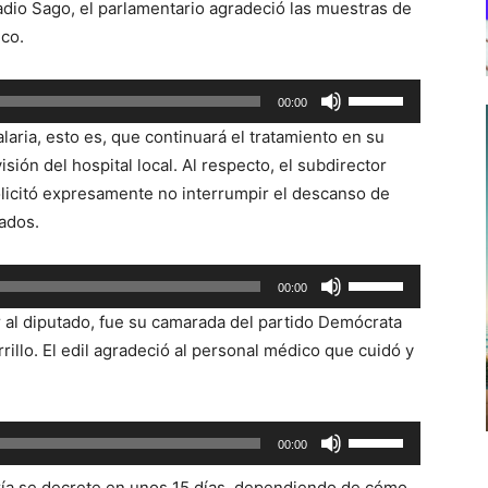
adio Sago, el parlamentario agradeció las muestras de
ico.
Utiliza
00:00
las
laria, esto es, que continuará el tratamiento en su
teclas
ión del hospital local. Al respecto, el subdirector
de
licitó expresamente no interrumpir el descanso de
flecha
ados.
arriba/abajo
para
Utiliza
00:00
aumentar
las
o
r al diputado, fue su camarada del partido Demócrata
teclas
disminuir
rillo. El edil agradeció al personal médico que cuidó y
de
el
flecha
volumen.
arriba/abajo
Utiliza
00:00
para
las
aumentar
ría se decrete en unos 15 días, dependiendo de cómo