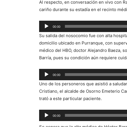
Al respecto, en conversación en vivo con R
cariño durante su estadía en el recinto méd
Reproductor
00:00
de
Su salida del nosocomio fue con alta hospita
audio
domicilio ubicado en Purranque, con supervis
médico del HBO, doctor Alejandro Baeza, so
Barría, pues su condición aún requiere cuid
Reproductor
00:00
de
Uno de los personeros que asistió a saluda
audio
Cristiano, el alcalde de Osorno Emeterio Car
trató a este particular paciente.
Reproductor
00:00
de
Se espera que la alta médica de Héctor Bar