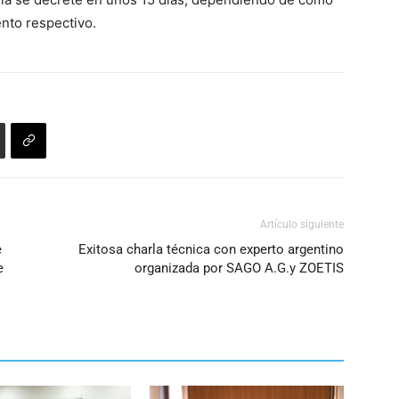
teclas
o
nto respectivo.
de
disminuir
flecha
el
arriba/abajo
volumen.
para
aumentar
o
disminuir
el
volumen.
Artículo siguiente
e
Exitosa charla técnica con experto argentino
e
organizada por SAGO A.G.y ZOETIS