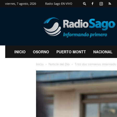
viernes, 7 agosto, 2026
Radio Sago EN VIVO
RadioSago
INICIO
OSORNO
PUERTO MONTT
NACIONAL
Inicio
Noticia del Día
Tras dos semanas internado el