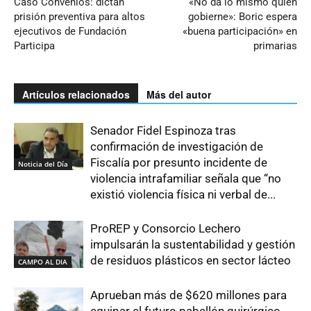
Caso Convenios: dictan
«No da lo mismo quién
prisión preventiva para altos
gobierne»: Boric espera
ejecutivos de Fundación
«buena participación» en
Participa
primarias
Artículos relacionados
Más del autor
Senador Fidel Espinoza tras
confirmación de investigación de
Fiscalía por presunto incidente de
Noticia del Día
violencia intrafamiliar señala que “no
existió violencia física ni verbal de...
ProREP y Consorcio Lechero
impulsarán la sustentabilidad y gestión
de residuos plásticos en sector lácteo
CAMPO AL DIA
Aprueban más de $620 millones para
equipar el futuro pabellón quirúrgico