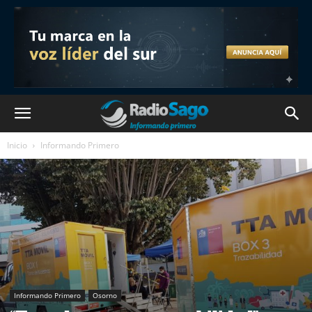
Inicio
Informando Primero
Informando Primero
Osorno