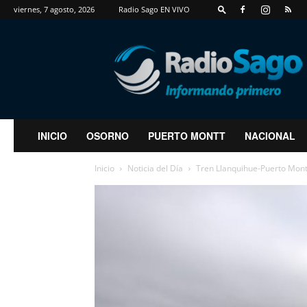
viernes, 7 agosto, 2026
Radio Sago EN VIVO
RadioSago
INICIO
OSORNO
PUERTO MONTT
NACIONAL
Inicio
Noticia del Día
Tren Llanquihue-Puerto Montt