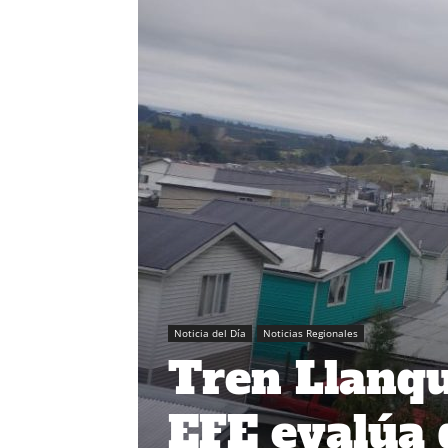
Noticia del Día
Noticias Regionales
Tren Llanq
EFE evalúa