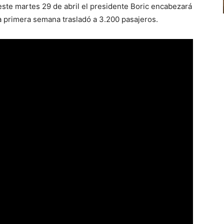
ste martes 29 de abril el presidente Boric encabezará
 la primera semana trasladó a 3.200 pasajeros.