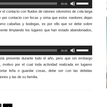
Utiliza
00:00
las
el contacto con fluidos de ratones silvestres de cola larga
teclas
e por contacto con fecas y orina que estos roedores dejan
de
como cabañas y bodegas, es por ello que se debe sobre
flecha
rmente limpiando los lugares que han estado abandonados,
arriba/abajo
para
aumentar
Utiliza
00:00
o
las
disminuir
stá presente durante todo el año, pero que sin embargo
teclas
el
motivo por el cual toda actividad realizada en lugares
de
volumen.
ortar leña o guardar cosas, debe ser con las debidas
flecha
ones y las de su familia.
arriba/abajo
para
aumentar
o
disminuir