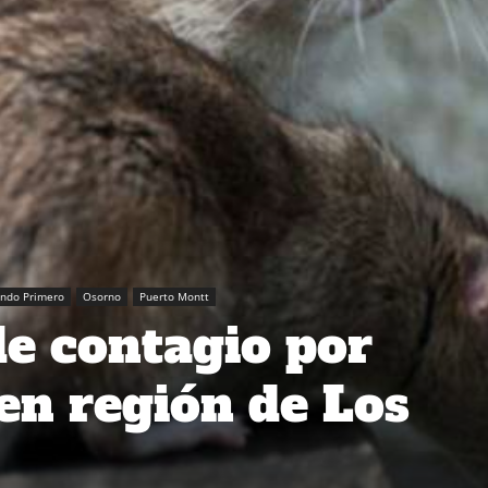
ando Primero
Osorno
Puerto Montt
de contagio por
en región de Los