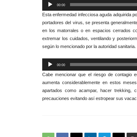
Reproductor
00:00
de
Esta enfermedad infecciosa aguda adquirida por 
audio
portadores del virus, se presenta generalment
en los matorrales o en espacios cerrados 
extremar los cuidados, ventilando y posterio
según lo mencionado por la autoridad sanitaria.
Reproductor
00:00
de
Cabe mencionar que el riesgo de contagio e
audio
aumenta considerablemente en estos meses, 
apartados como acampar, hacer trekking, c
precauciones evitando así estropear sus vacaci