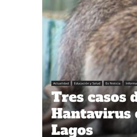
Actualidad
Educación y Salud
Es Noticia
Inform
Tres casos 
Hantavirus 
Lagos