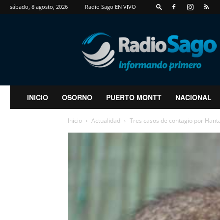
sábado, 8 agosto, 2026
Radio Sago EN VIVO
RadioSago
INICIO
OSORNO
PUERTO MONTT
NACIONAL
Inicio
Actualidad
Tres casos de contagio por Hanta