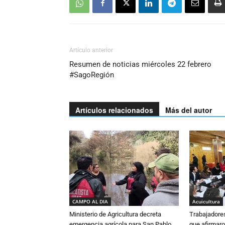
Artículo anterior
Resumen de noticias miércoles 22 febrero
#SagoRegión
Artículos relacionados
Más del autor
CAMPO AL DIA
Acuicultura
Ministerio de Agricultura decreta
Trabajadore
emergencia agrícola para San Pablo,
que afirmaro