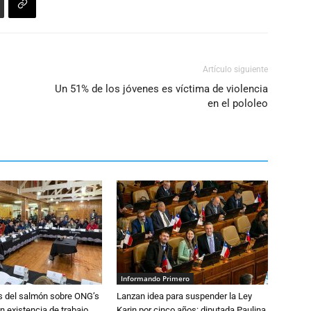
el
volumen.
Artículo siguiente
Un 51% de los jóvenes es víctima de violencia
en el pololeo
Informando Primero
s del salmón sobre ONG’s
Lanzan idea para suspender la Ley
n existencia de trabajo
Karin por cinco años: diputada Paulina