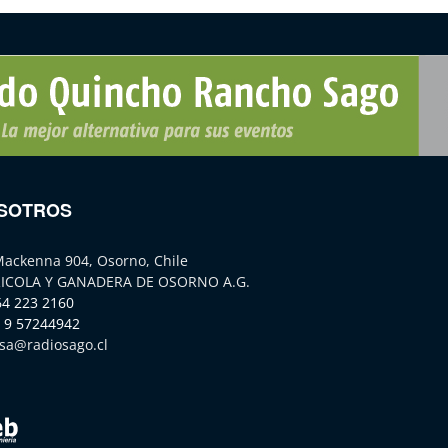
SOTROS
Mackenna 904, Osorno, Chile
ICOLA Y GANADERA DE OSORNO A.G.
64 223 2160
 9 57244942
sa@radiosago.cl