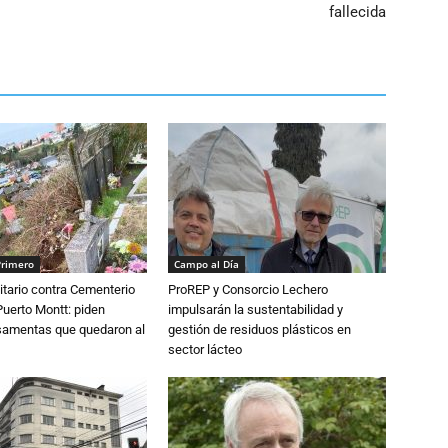
fallecida
Primero
Campo al Día
tario contra Cementerio
ProREP y Consorcio Lechero
Puerto Montt: piden
impulsarán la sustentabilidad y
osamentas que quedaron al
gestión de residuos plásticos en
sector lácteo