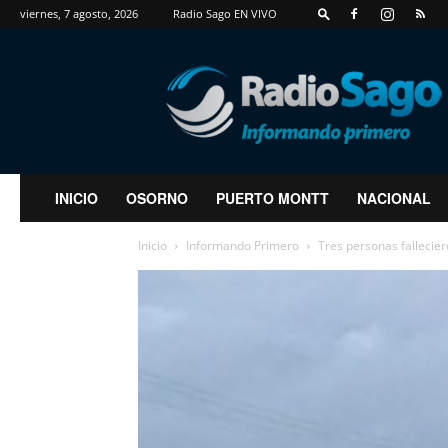
viernes, 7 agosto, 2026
Radio Sago EN VIVO
RadioSago
INICIO
OSORNO
PUERTO MONTT
NACIONAL
Inicio
Informando Primero
Tres personas fallecier