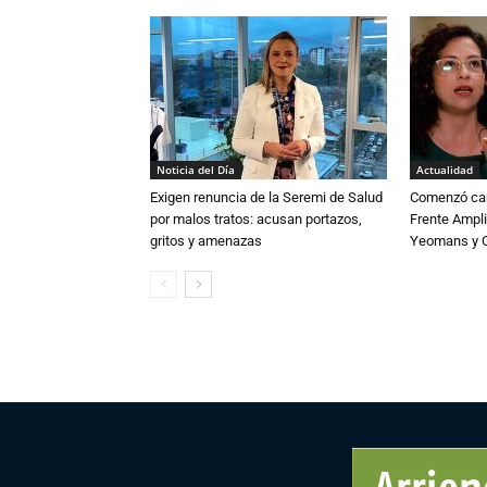
Noticia del Día
Actualidad
Exigen renuncia de la Seremi de Salud
Comenzó cam
por malos tratos: acusan portazos,
Frente Ampli
gritos y amenazas
Yeomans y C