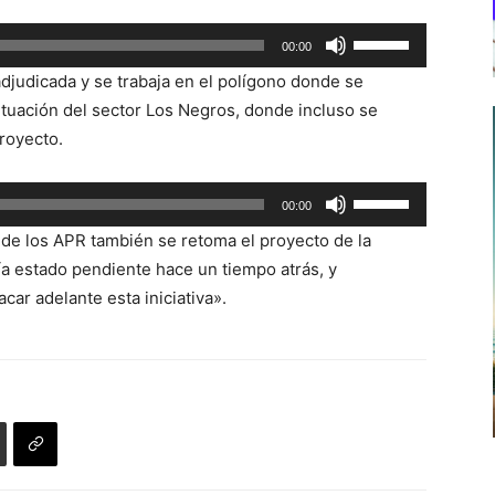
Utiliza
00:00
las
adjudicada y se trabaja en el polígono donde se
teclas
situación del sector Los Negros, donde incluso se
de
proyecto.
flecha
arriba/abajo
Utiliza
00:00
para
las
aumentar
 de los APR también se retoma el proyecto de la
teclas
o
ía estado pendiente hace un tiempo atrás, y
de
disminuir
ar adelante esta iniciativa».
flecha
el
arriba/abajo
volumen.
para
aumentar
o
disminuir
el