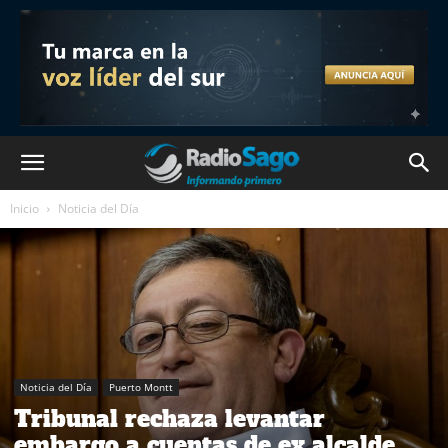
Inicio
Noticia del Día
Noticia del Día
Puerto Montt
Tribunal rechaza levantar
embargo a cuentas de ex alcalde