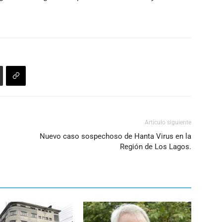
disminuir
el
volumen.
Artículo siguiente
Nuevo caso sospechoso de Hanta Virus en la
Región de Los Lagos.