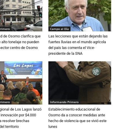
Primero
Campo al Día
d de Osorno clarifica que
Las lecciones que están dejando las
alto tonelaje no pueden
fuertes lluvias en el mundo agrícola
 sector centro de Osorno
del país las comenta el Vice-
presidente de la SNA
Primero
Informando Primero
gional de Los Lagos lanzó
Establecimiento educacional de
 innovación por $4.000
Osorno da a conocer medidas ante
a resolver brechas
hecho de violencia que se vivió este
el territorio
lunes