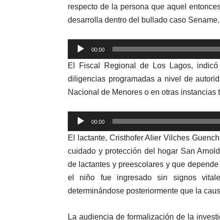
respecto de la persona que aquel entonces
desarrolla dentro del bullado caso Sename.
Reproductor
00:00
de
El Fiscal Regional de Los Lagos, indic
audio
diligencias programadas a nivel de autor
Nacional de Menores o en otras instancias ta
Reproductor
00:00
de
El lactante, Cristhofer Alier Vilches Guen
audio
cuidado y protección del hogar San Arnold
de lactantes y preescolares y que depende 
el niño fue ingresado sin signos vita
determinándose posteriormente que la causa
La audiencia de formalización de la inves