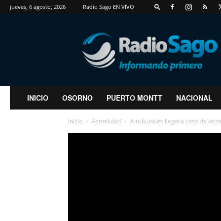
jueves, 6 agosto, 2026
Radio Sago EN VIVO
RadioSago
INICIO
OSORNO
PUERTO MONTT
NACIONAL
Inicio
Actualidad
A tribunales llegará caso de lac