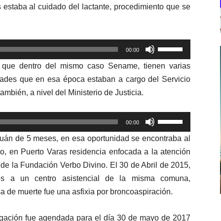
 estaba al cuidado del lactante, procedimiento que se
Utiliza
00:00
las
ó que dentro del mismo caso Sename, tienen varias
teclas
idades que en esa época estaban a cargo del Servicio
de
mbién, a nivel del Ministerio de Justicia.
flecha
arriba/abajo
Utiliza
para
00:00
las
aumentar
chuán de 5 meses, en esa oportunidad se encontraba al
teclas
o
o, en Puerto Varas residencia enfocada a la atención
de
disminuir
de la Fundación Verbo Divino. El 30 de Abril de 2015,
flecha
el
les a un centro asistencial de la misma comuna,
arriba/abajo
volumen.
 de muerte fue una asfixia por broncoaspiración.
para
aumentar
tigación fue agendada para el día 30 de mayo de 2017
o