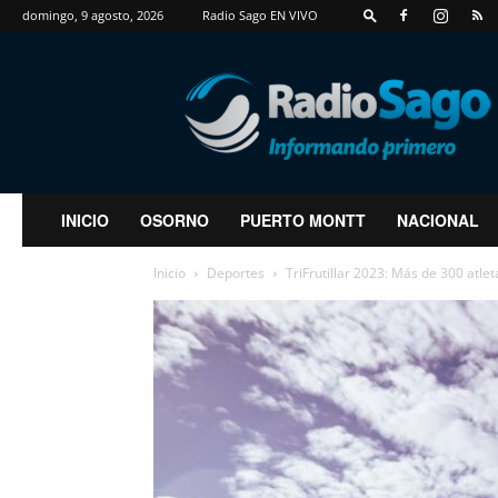
domingo, 9 agosto, 2026
Radio Sago EN VIVO
RadioSago
INICIO
OSORNO
PUERTO MONTT
NACIONAL
Inicio
Deportes
TriFrutillar 2023: Más de 300 atlet