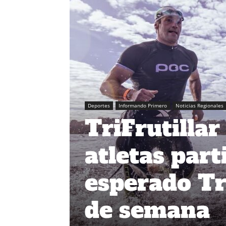
Deportes
Informando Primero
Noticias Regionales
TriFrutilla
atletas part
esperado Tr
de semana