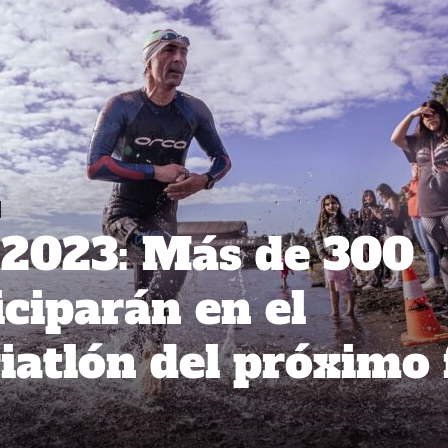
r 2023: Más de 300
iciparán en el
iatlón del próximo 