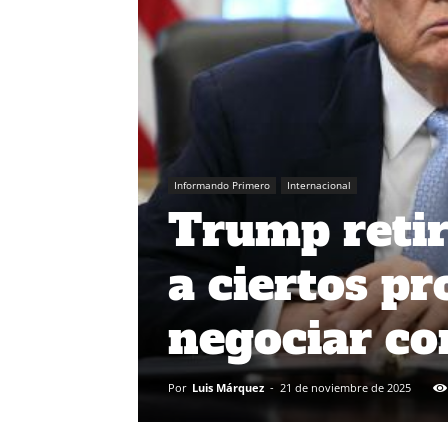
Informando Primero
Internacional
Trump retir
a ciertos pr
negociar co
Por
Luis Márquez
-
21 de noviembre de 2025