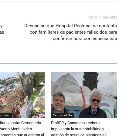
Artículo siguiente
 y
Denuncian que Hospital Regional se contactó
tas
con familiares de pacientes fallecidos para
confirmar hora con especialista
Primero
Campo al Día
tario contra Cementerio
ProREP y Consorcio Lechero
Puerto Montt: piden
impulsarán la sustentabilidad y
osamentas que quedaron al
gestión de residuos plásticos en