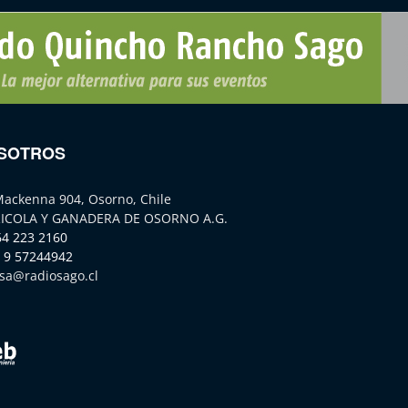
SOTROS
Mackenna 904, Osorno, Chile
ICOLA Y GANADERA DE OSORNO A.G.
64 223 2160
 9 57244942
sa@radiosago.cl