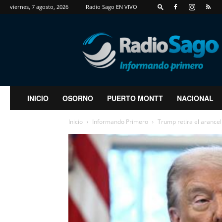
viernes, 7 agosto, 2026
Radio Sago EN VIVO
RadioSago
INICIO
OSORNO
PUERTO MONTT
NACIONAL
Inicio
Informando Primero
Trump retira el arancel 