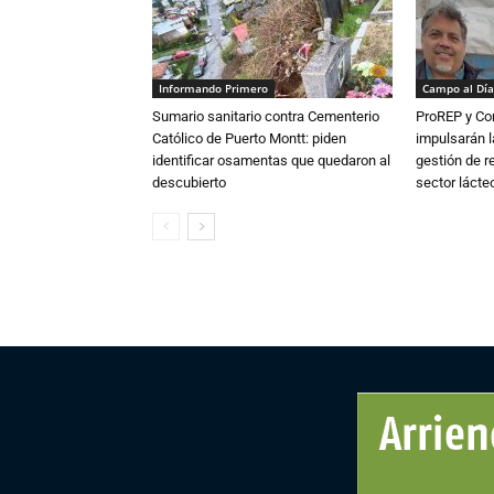
Informando Primero
Campo al Día
Sumario sanitario contra Cementerio
ProREP y Co
Católico de Puerto Montt: piden
impulsarán l
identificar osamentas que quedaron al
gestión de r
descubierto
sector lácte