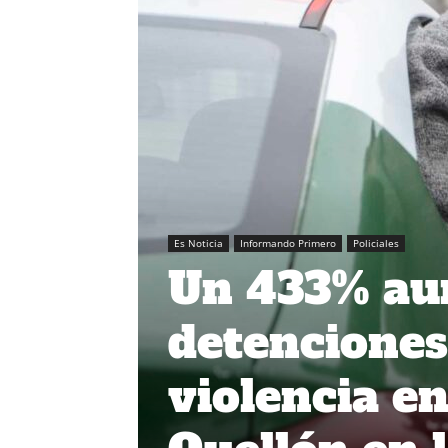
Es Noticia
Informando Primero
Policiales
Un 433% au
detenciones
violencia e