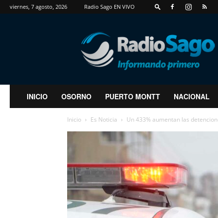
viernes, 7 agosto, 2026
Radio Sago EN VIVO
RadioSago
INICIO
OSORNO
PUERTO MONTT
NACIONAL
Inicio
Es Noticia
Un 433% aumentan las detenciones