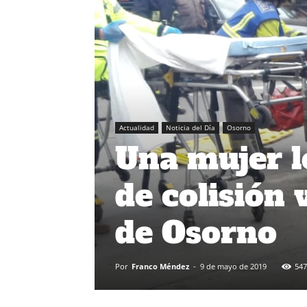
Actualidad
Noticia del Día
Osorno
Una mujer l
de colisión 
de Osorno
Por
Franco Méndez
-
9 de mayo de 2019
547