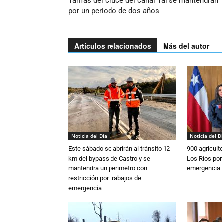
Tarifas del cruce del canal Yal se mantendrán
por un periodo de dos años
Artículos relacionados
Más del autor
Noticia del Día
Noticia del D
Este sábado se abrirán al tránsito 12
900 agricult
km del bypass de Castro y se
Los Ríos por
mantendrá un perímetro con
emergencia 
restricción por trabajos de
emergencia