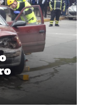
do
ro