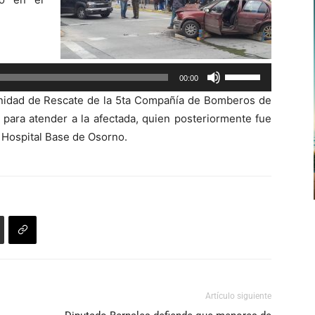
Utiliza
00:00
las
a Unidad de Rescate de la 5ta Compañía de Bomberos de
teclas
para atender a la afectada, quien posteriormente fue
de
 Hospital Base de Osorno.
flecha
arriba/abajo
para
aumentar
o
disminuir
el
volumen.
Artículo siguiente