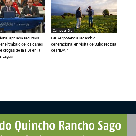
ía
Campo al Día
ional aprueba recursos
INDAP potencia recambio
er el trabajo de los canes
generacional en visita de Subdirectora
e drogas de la PDI en la
de INDAP
os Lagos