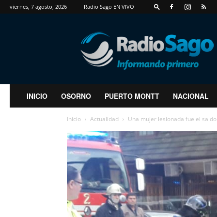
viernes, 7 agosto, 2026
Radio Sago EN VIVO
RadioSago
INICIO
OSORNO
PUERTO MONTT
NACIONAL
Inicio
Actualidad
Una mujer lesionada fue el saldo d