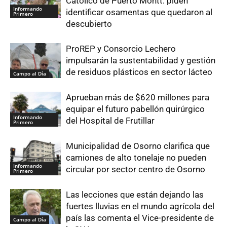
Católico de Puerto Montt: piden
Informando
identificar osamentas que quedaron al
Primero
descubierto
ProREP y Consorcio Lechero
impulsarán la sustentabilidad y gestión
de residuos plásticos en sector lácteo
Campo al Día
Aprueban más de $620 millones para
equipar el futuro pabellón quirúrgico
Informando
del Hospital de Frutillar
Primero
Municipalidad de Osorno clarifica que
camiones de alto tonelaje no pueden
Informando
circular por sector centro de Osorno
Primero
Las lecciones que están dejando las
fuertes lluvias en el mundo agrícola del
país las comenta el Vice-presidente de
Campo al Día