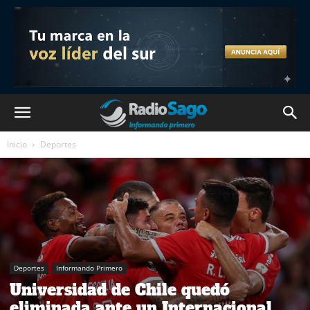
Inicio
Deportes
Deportes
Informando Primero
Universidad de Chile quedó
eliminada ante un Internacional