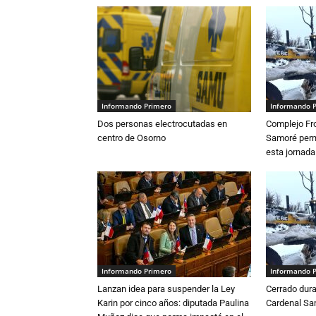
Informando Primero
Informando 
Dos personas electrocutadas en
Complejo Fro
centro de Osorno
Samoré perm
esta jornada
Informando Primero
Informando 
Lanzan idea para suspender la Ley
Cerrado dura
Karin por cinco años: diputada Paulina
Cardenal S