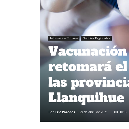
Informando Primero
Noticias Regionales
Vacunación 
retomará el
las provinc
Llanquihue
Por
Eric Paredes
-
29 de abril de 2021
1016