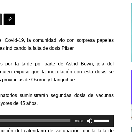
el Covid-19, la comunidad vio con sorpresa papeles
s indicando la falta de
dosis
Pfizer.
s por la tarde por parte de Astrid Bown, jefa del
quien expuso que la inoculación con esta dosis se
s provincias de Osorno y Llanquihue.
natorios suministrarán segundas dosis de vacunas
yores de 45 años.
Utiliza
00:00
las
upción del calendario de vacunación, por la falta de