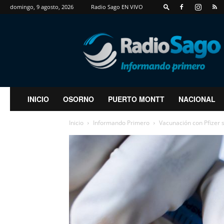
domingo, 9 agosto, 2026
Radio Sago EN VIVO
RadioSago
INICIO
OSORNO
PUERTO MONTT
NACIONAL
Inicio
Informando Primero
Vacunación con Pfizer s