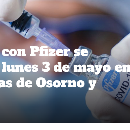
con Pfizer se
 lunes 3 de mayo e
ias de Osorno y