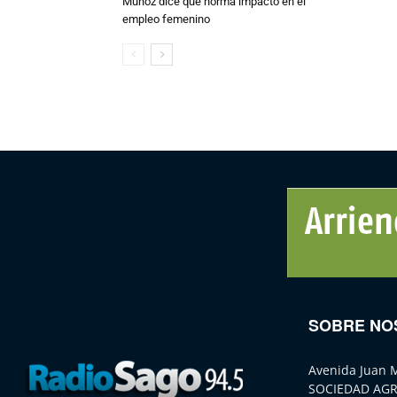
Muñoz dice que norma impactó en el
empleo femenino
SOBRE NO
Avenida Juan 
SOCIEDAD AGR