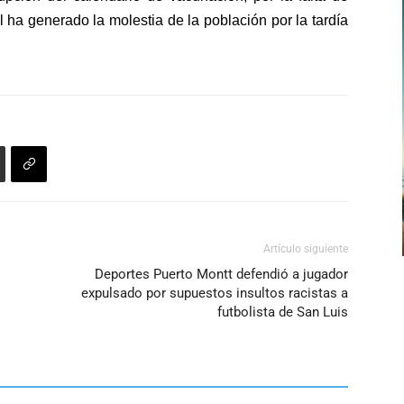
teclas
l ha generado la molestia de la población por la tardía
de
flecha
arriba/abajo
para
aumentar
o
disminuir
el
volumen.
Artículo siguiente
Deportes Puerto Montt defendió a jugador
expulsado por supuestos insultos racistas a
futbolista de San Luis