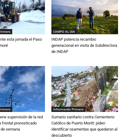
Primero
CAMPO AL DIA
nte esta jornada el Paso
INDAP potencia recambio
amoré
generacional en visita de Subdirectora
de INDAP
Primero
Informando Primero
ne supervisión de la red
Sumario sanitario contra Cementerio
 frontal pronosticado
Católico de Puerto Montt: piden
n de semana
identificar osamentas que quedaron al
descubierto