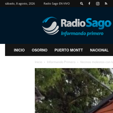
sábado, 8 agosto, 2026
Radio Sago EN VIVO
RadioSago
INICIO
OSORNO
PUERTO MONTT
NACIONAL
Inicio
Informando Primero
Vecinos molestos con la 