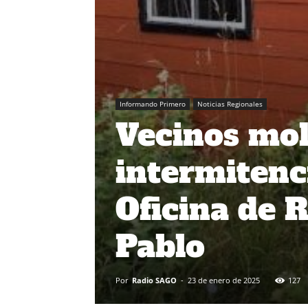
Informando Primero
Noticias Regionales
Vecinos mol
intermitenci
Oficina de R
Pablo
Por
Radio SAGO
-
23 de enero de 2025
127