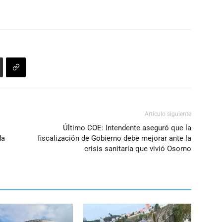
para
aumentar
o
disminuir
el
volumen.
Artículo siguiente
Último COE: Intendente aseguró que la
da
fiscalización de Gobierno debe mejorar ante la
crisis sanitaria que vivió Osorno