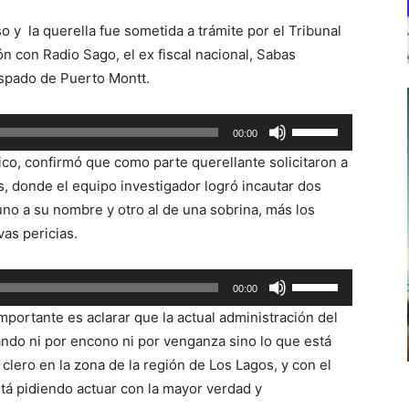
o y la querella fue sometida a trámite por el Tribunal
n con Radio Sago, el ex fiscal nacional, Sabas
spado de Puerto Montt.
Utiliza
00:00
las
lico, confirmó que como parte querellante solicitaron a
teclas
s, donde el equipo investigador logró incautar dos
de
uno a su nombre y otro al de una sobrina, más los
flecha
as pericias.
arriba/abajo
para
Utiliza
00:00
aumentar
las
o
portante es aclarar que la actual administración del
teclas
disminuir
ndo ni por encono ni por venganza sino lo que está
de
el
 clero en la zona de la región de Los Lagos, y con el
flecha
volumen.
stá pidiendo actuar con la mayor verdad y
arriba/abajo