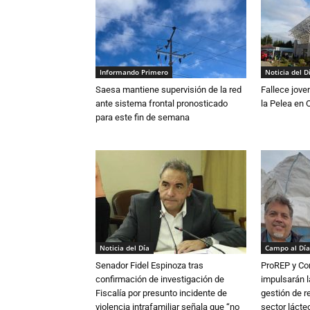
Informando Primero
Noticia del D
Saesa mantiene supervisión de la red
Fallece jove
ante sistema frontal pronosticado
la Pelea en 
para este fin de semana
Noticia del Día
Campo al Día
Senador Fidel Espinoza tras
ProREP y Co
confirmación de investigación de
impulsarán l
Fiscalía por presunto incidente de
gestión de r
violencia intrafamiliar señala que “no
sector lácte