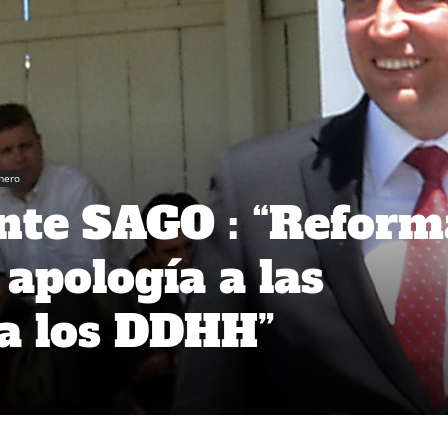
mero
nte SAGO : “Reform
 apología a las
 a los DDHH”