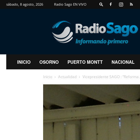
sábado, 8 agosto, 2026
Radio Sago EN VIVO
RadioSago
INICIO
OSORNO
PUERTO MONTT
NACIONAL
Inicio
Actualidad
Vicepresidente SAGO : “Reforma Ag