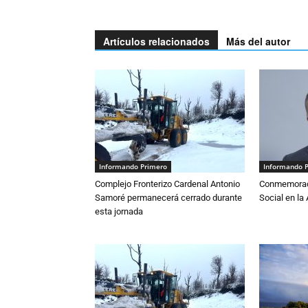
Artículos relacionados
Más del autor
Informando Primero
Informando 
Complejo Fronterizo Cardenal Antonio
Conmemoraci
Samoré permanecerá cerrado durante
Social en l
esta jornada