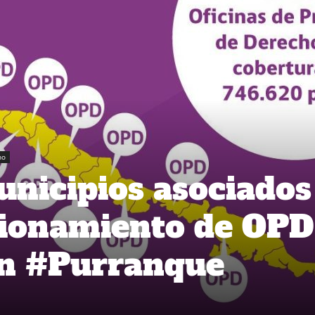
no
nicipios asociados
cionamiento de OPD
en #Purranque