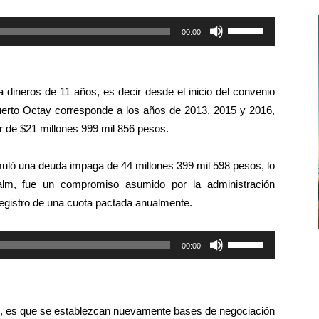
Utiliza
00:00
las
teclas
de
dineros de 11 años, es decir desde el inicio del convenio
flecha
uerto Octay corresponde a los años de 2013, 2015 y 2016,
arriba/abajo
 de $21 millones 999 mil 856 pesos.
para
aumentar
uló una deuda impaga de 44 millones 399 mil 598 pesos, lo
o
alm, fue un compromiso asumido por la administración
disminuir
registro de una cuota pactada anualmente.
el
volumen.
Utiliza
00:00
las
teclas
de
rino, es que se establezcan nuevamente bases de negociación
flecha