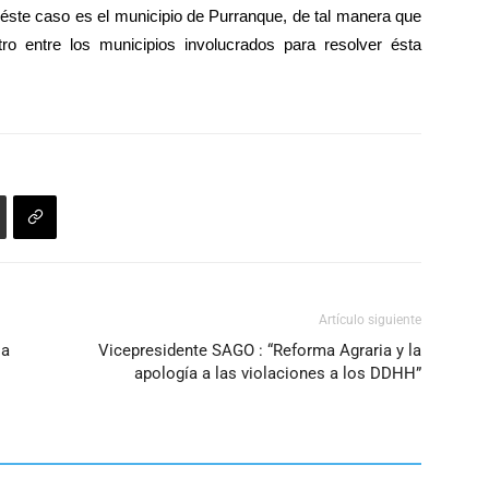
 éste caso es el municipio de Purranque, de tal manera que
arriba/abajo
o entre los municipios involucrados para resolver ésta
para
aumentar
o
disminuir
el
volumen.
Artículo siguiente
 a
Vicepresidente SAGO : “Reforma Agraria y la
apología a las violaciones a los DDHH”