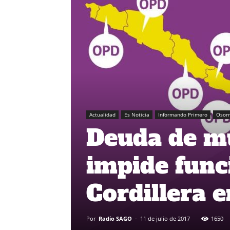
Actualidad
Es Noticia
Informando Primero
Osor
Deuda de mu
impide fun
Cordillera 
Por
Radio SAGO
-
11 de julio de 2017
1650