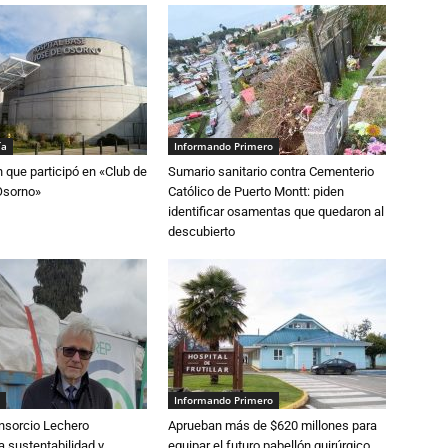
ía
Informando Primero
n que participó en «Club de
Sumario sanitario contra Cementerio
Osorno»
Católico de Puerto Montt: piden
identificar osamentas que quedaron al
descubierto
Informando Primero
nsorcio Lechero
Aprueban más de $620 millones para
a sustentabilidad y
equipar el futuro pabellón quirúrgico