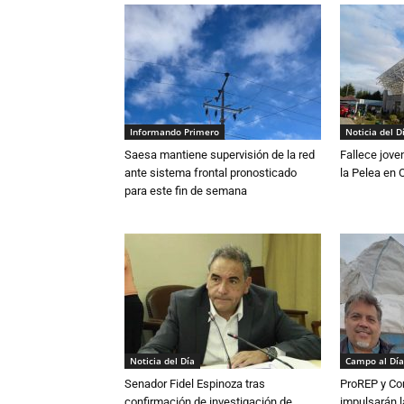
Informando Primero
Noticia del D
Saesa mantiene supervisión de la red
Fallece jove
ante sistema frontal pronosticado
la Pelea en 
para este fin de semana
Noticia del Día
Campo al Día
Senador Fidel Espinoza tras
ProREP y Co
confirmación de investigación de
impulsarán l