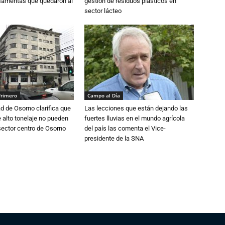
osamentas que quedaron al
gestión de residuos plásticos en
sector lácteo
Primero
Campo al Día
d de Osorno clarifica que
Las lecciones que están dejando las
alto tonelaje no pueden
fuertes lluvias en el mundo agrícola
 sector centro de Osorno
del país las comenta el Vice-
presidente de la SNA