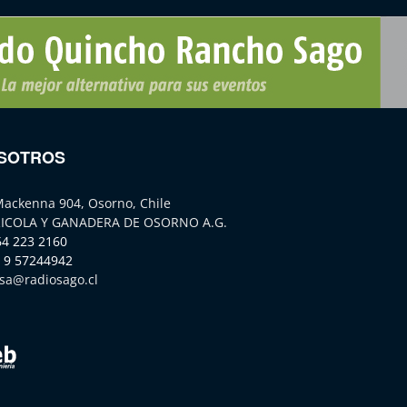
SOTROS
Mackenna 904, Osorno, Chile
ICOLA Y GANADERA DE OSORNO A.G.
64 223 2160
 9 57244942
sa@radiosago.cl