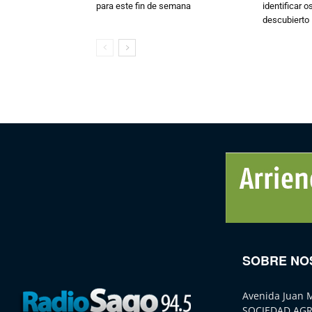
para este fin de semana
identificar 
descubierto
SOBRE NO
Avenida Juan 
SOCIEDAD AGR