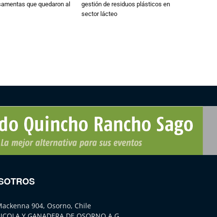
osamentas que quedaron al
gestión de residuos plásticos en
sector lácteo
SOTROS
Mackenna 904, Osorno, Chile
ICOLA Y GANADERA DE OSORNO A.G.