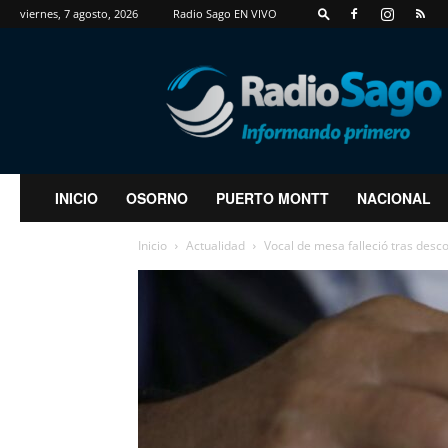
viernes, 7 agosto, 2026
Radio Sago EN VIVO
RadioSago
INICIO
OSORNO
PUERTO MONTT
NACIONAL
Inicio
Actualidad
Vocal de mesa falleció tras des