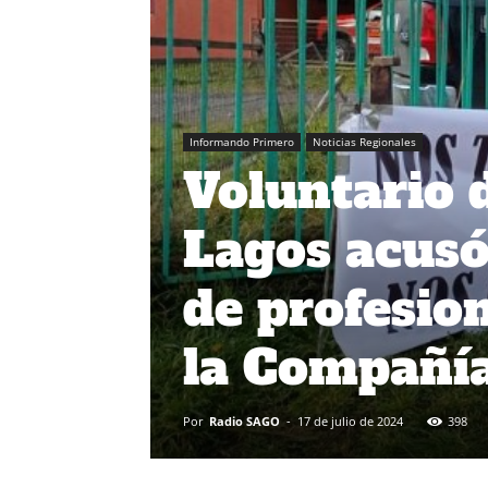
Informando Primero
Noticias Regionales
Voluntario 
Lagos acusó
de profesion
la Compañí
Por
Radio SAGO
-
17 de julio de 2024
398