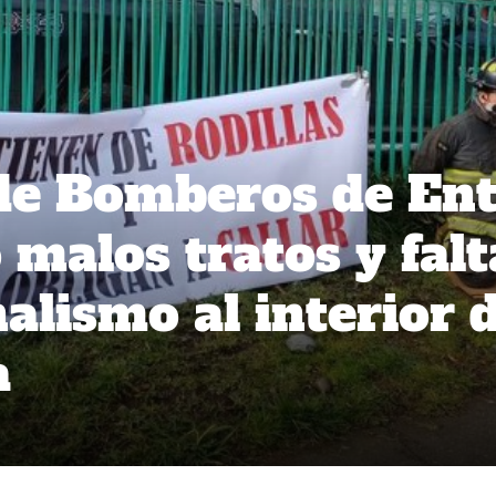
de Bomberos de En
 malos tratos y falt
alismo al interior 
a