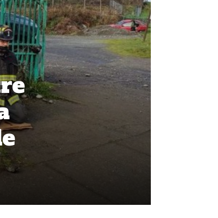
tre
a
de