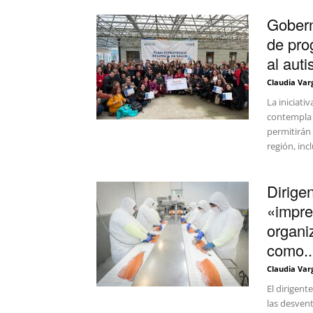
Gobern
de pro
al au
Claudia Var
La iniciati
contempla u
permitirán
región, inc
Dirige
«impre
organi
como..
Claudia Var
El dirigent
las desvent