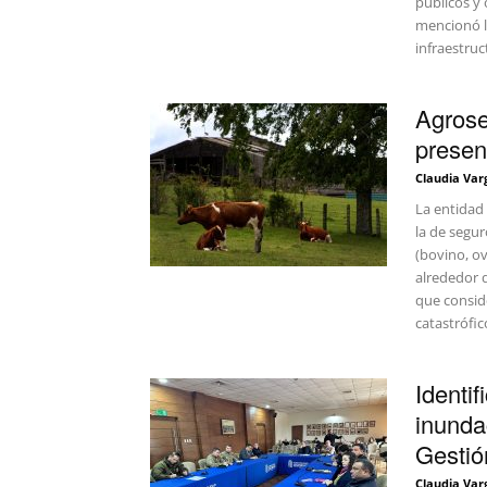
públicos y
mencionó la
infraestruc
Agrose
presen
Claudia Var
La entidad 
la de segur
(bovino, ov
alrededor d
que consid
catastrófic
Identi
inunda
Gestión
Claudia Var