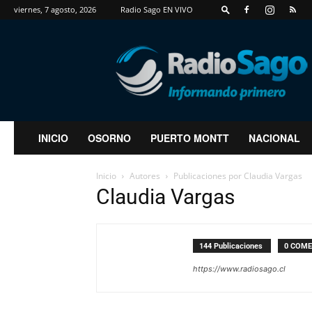
viernes, 7 agosto, 2026
Radio Sago EN VIVO
RadioSago
INICIO
OSORNO
PUERTO MONTT
NACIONAL
Inicio
Autores
Publicaciones por Claudia Vargas
Claudia Vargas
144 Publicaciones
0 COME
https://www.radiosago.cl