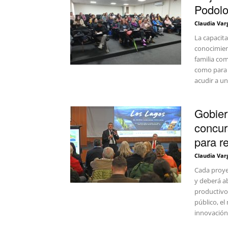
Podolo
Claudia Var
La capacita
conocimient
familia com
como para 
acudir a un
Gobier
concur
para re
Claudia Var
Cada proye
y deberá ab
productivos
público, el
innovación