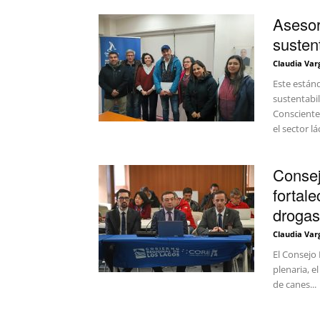
Asesor
susten
Claudia Var
Este estánd
sustentabil
Consciente,
el sector l
Consej
fortale
drogas.
Claudia Var
El Consejo
plenaria, e
de canes...