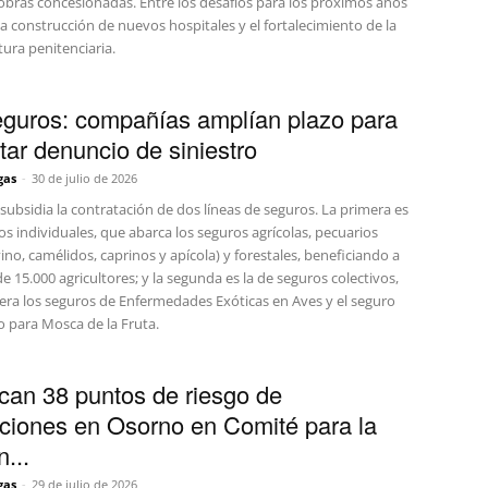
 obras concesionadas. Entre los desafíos para los próximos años
 construcción de nuevos hospitales y el fortalecimiento de la
tura penitenciaria.
guros: compañías amplían plazo para
tar denuncio de siniestro
gas
-
30 de julio de 2026
subsidia la contratación de dos líneas de seguros. La primera es
os individuales, que abarca los seguros agrícolas, pecuarios
ino, camélidos, caprinos y apícola) y forestales, beneficiando a
e 15.000 agricultores; y la segunda es la de seguros colectivos,
era los seguros de Enfermedades Exóticas en Aves y el seguro
o para Mosca de la Fruta.
fican 38 puntos de riesgo de
ciones en Osorno en Comité para la
...
gas
-
29 de julio de 2026