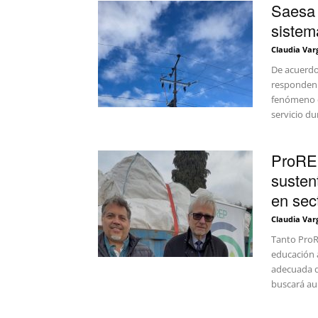
Saesa 
sistema
Claudia Var
De acuerdo
responden a
fenómeno d
servicio du
ProREP
susten
en sect
Claudia Var
Tanto ProR
educación a
adecuada de
buscará aum