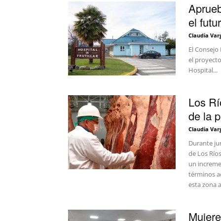
Aprueb
el futu
Claudia Var
El Consejo 
el proyect
Hospital...
Los Rí
de la 
Claudia Var
Durante jun
de Los Ríos
un increme
términos a
esta zona 
Mujere