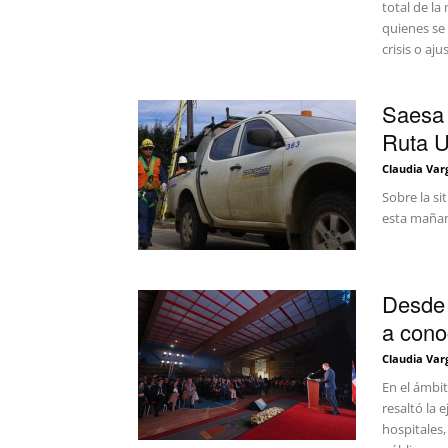
total de la
quienes se
crisis o aj
Saesa 
Ruta U
Claudia Var
Sobre la si
esta mañana
Desde 
a conoc
Claudia Var
En el ámbit
resaltó la 
hospitales,