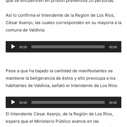
que se encuentren en prisión preventiva 20 personas.
Así lo confirma el Intendente de la Región de Los Ríos,
César Asenjo, las cuales corresponden en su mayoría a la
comuna de Valdivia.
Reproductor
00:00
00:00
de
audio
Pese a que ha bajado la cantidad de manifestantes se
mantiene la beligerancia de éstos y ello preocupa a los
habitantes de Valdivia, señaló el Intendente de Los Ríos.
Reproductor
00:00
00:00
de
El Intendente César Asenjo, de la Región de Los Ríos,
audio
espera que el Ministerio Público avance en las