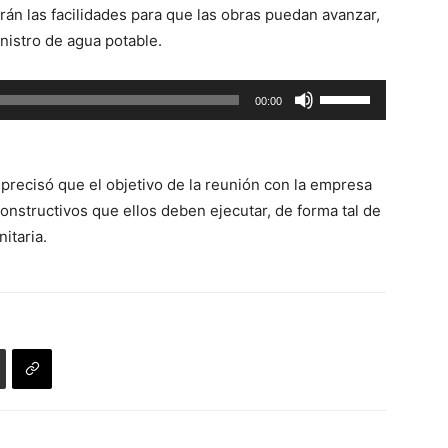
rán las facilidades para que las obras puedan avanzar,
arriba/abajo
nistro de agua potable.
para
aumentar
Utiliza
00:00
o
las
disminuir
teclas
el
de
volumen.
 precisó que el objetivo de la reunión con la empresa
flecha
onstructivos que ellos deben ejecutar, de forma tal de
arriba/abajo
itaria.
para
aumentar
o
disminuir
el
volumen.