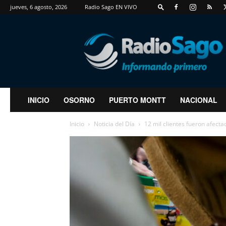
jueves, 6 agosto, 2026
Radio Sago EN VIVO
RadioSago
INICIO
OSORNO
PUERTO MONTT
NACIONAL
Inicio
Noticia del Día
12 mil clientes fueron afecta