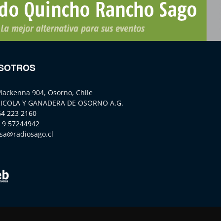
SOTROS
Mackenna 904, Osorno, Chile
ICOLA Y GANADERA DE OSORNO A.G.
64 223 2160
 9 57244942
sa@radiosago.cl