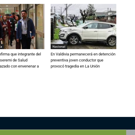
ía
Nacional
irma que integrante del
En Valdivia permanecerá en detención
 seremi de Salud
preventiva joven conductor que
azado con envenenar a
provocó tragedia en La Unión