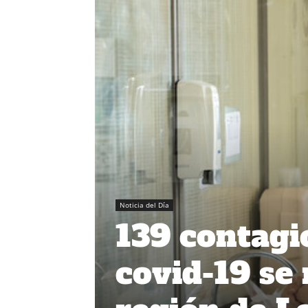
Noticia del Día
139 contagio
covid-19 se