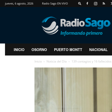
jueves, 6 agosto, 2026
Radio Sago EN VIVO
RadioSago
INICIO
OSORNO
PUERTO MONTT
NACIONAL
Inicio
Noticia del Día
139 contagios y 16 fallecidos