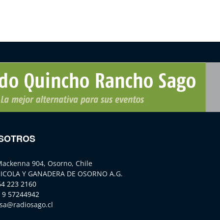
SOTROS
Mackenna 904, Osorno, Chile
ICOLA Y GANADERA DE OSORNO A.G.
64 223 2160
 9 57244942
sa@radiosago.cl