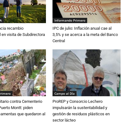
IA
Informando Primero
cia recambio
IPC de julio: Inflación anual cae al
 en visita de Subdirectora
3,5% y se acerca a la meta del Banco
Central
Primero
Campo al Día
tario contra Cementerio
ProREP y Consorcio Lechero
Puerto Montt: piden
impulsarán la sustentabilidad y
osamentas que quedaron al
gestión de residuos plásticos en
sector lácteo