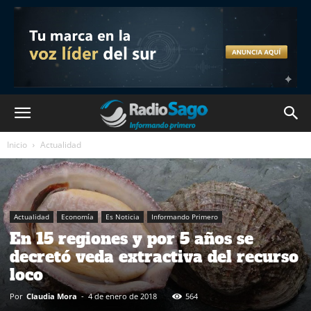
Inicio
Actualidad
Actualidad
Economía
Es Noticia
Informando Primero
En 15 regiones y por 5 años se
decretó veda extractiva del recurso
loco
Por
Claudia Mora
-
4 de enero de 2018
564