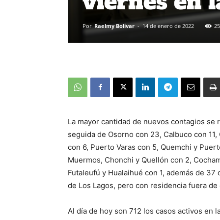
viernes en 
Por
Raelmy Bolivar
-
14 de enero de 2022
25
La mayor cantidad de nuevos contagios se r
seguida de Osorno con 23, Calbuco con 11, C
con 6, Puerto Varas con 5, Quemchi y Puert
Muermos, Chonchi y Quellón con 2, Cochamó,
Futaleufú y Hualaihué con 1, además de 37 c
de Los Lagos, pero con residencia fuera de 
Al día de hoy son 712 los casos activos en l