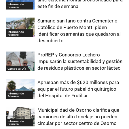
Informando
este fin de semana
Primero
Sumario sanitario contra Cementerio
Católico de Puerto Montt: piden
Informando
identificar osamentas que quedaron al
Primero
descubierto
ProREP y Consorcio Lechero
impulsarán la sustentabilidad y gestión
de residuos plásticos en sector lácteo
Campo al Día
Aprueban más de $620 millones para
equipar el futuro pabellón quirúrgico
Informando
del Hospital de Frutillar
Primero
Municipalidad de Osorno clarifica que
camiones de alto tonelaje no pueden
Informando
circular por sector centro de Osorno
Primero