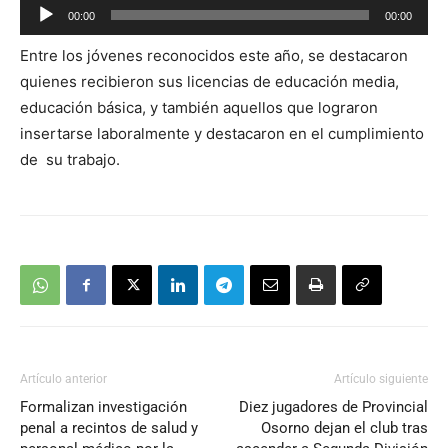
Reproductor
00:00
00:00
de
Entre los jóvenes reconocidos este año, se destacaron
audio
quienes recibieron sus licencias de educación media,
educación básica, y también aquellos que lograron
insertarse laboralmente y destacaron en el cumplimiento
de su trabajo.
Artículo anterior
Artículo siguiente
Formalizan investigación
Diez jugadores de Provincial
penal a recintos de salud y
Osorno dejan el club tras