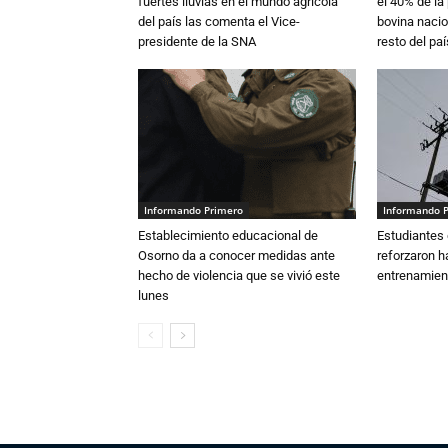
fuertes lluvias en el mundo agrícola
el 40% de la
del país las comenta el Vice-
bovina nacio
presidente de la SNA
resto del paí
Informando Primero
Informando 
Establecimiento educacional de
Estudiantes 
Osorno da a conocer medidas ante
reforzaron h
hecho de violencia que se vivió este
entrenamien
lunes