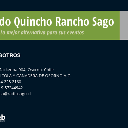
SOTROS
Mackenna 904, Osorno, Chile
ICOLA Y GANADERA DE OSORNO A.G.
64 223 2160
 9 57244942
sa@radiosago.cl