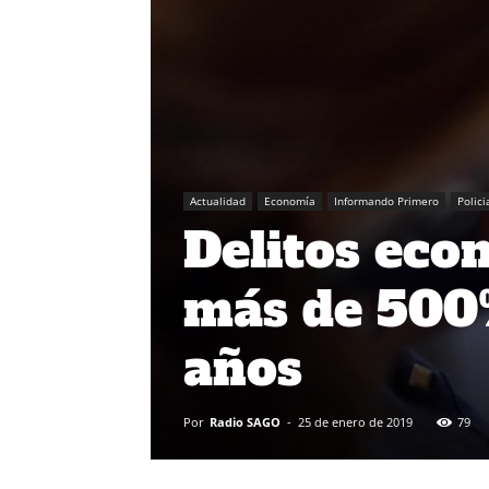
Actualidad
Economía
Informando Primero
Polici
Delitos ec
más de 500%
años
Por
Radio SAGO
-
25 de enero de 2019
79