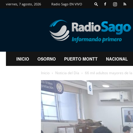
viernes, 7 agosto, 2026
Radio Sago EN VIVO
RadioSago
INICIO
OSORNO
PUERTO MONTT
NACIONAL
Inicio
Noticia del Día
66 mil adultos mayores de la 