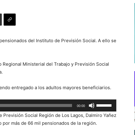
ensionados del Instituto de Previsión Social. A ello se
o Regional Ministerial del Trabajo y Previsión Social
a.
iendo entregado a los adultos mayores beneficiarios.
Utiliza
00:00
las
 de Previsión Social Región de Los Lagos, Dalmiro Yañez
teclas
do por más de 66 mil pensionados de la región.
de
flecha