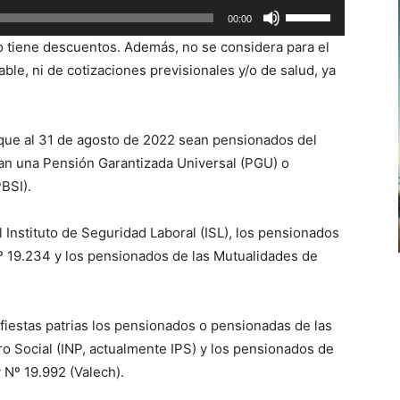
Utiliza
00:00
arriba/abajo
las
para
no tiene descuentos. Además, no se considera para el
teclas
aumentar
ble, ni de cotizaciones previsionales y/o de salud, ya
de
o
flecha
disminuir
arriba/abajo
el
s que al 31 de agosto de 2022 sean pensionados del
para
volumen.
ngan una Pensión Garantizada Universal (PGU) o
aumentar
BSI).
o
disminuir
 Instituto de Seguridad Laboral (ISL), los pensionados
el
Nº 19.234 y los pensionados de las Mutualidades de
volumen.
fiestas patrias los pensionados o pensionadas de las
ro Social (INP, actualmente IPS) y los pensionados de
y Nº 19.992 (Valech).