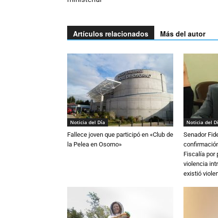
Artículos relacionados
Más del autor
Noticia del Día
Noticia del D
Fallece joven que participó en «Club de
Senador Fide
la Pelea en Osorno»
confirmación
Fiscalía por
violencia in
existió violen