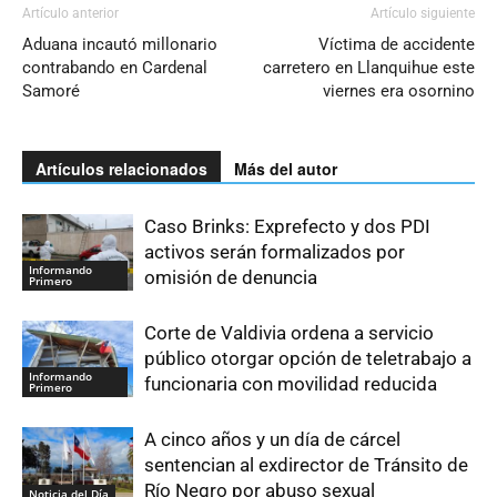
Artículo anterior
Artículo siguiente
Aduana incautó millonario
Víctima de accidente
contrabando en Cardenal
carretero en Llanquihue este
Samoré
viernes era osornino
Artículos relacionados
Más del autor
Caso Brinks: Exprefecto y dos PDI
activos serán formalizados por
Informando
omisión de denuncia
Primero
Corte de Valdivia ordena a servicio
público otorgar opción de teletrabajo a
Informando
funcionaria con movilidad reducida
Primero
A cinco años y un día de cárcel
sentencian al exdirector de Tránsito de
Río Negro por abuso sexual
Noticia del Día