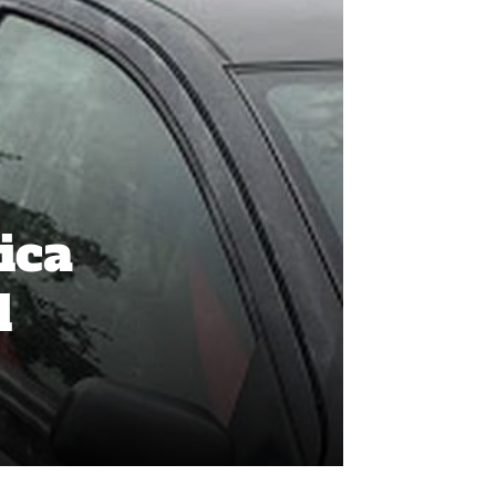
ica
l