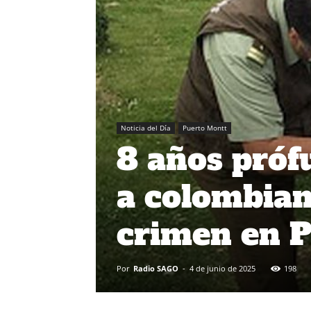
Noticia del Día
Puerto Montt
8 años próf
a colombian
crimen en 
Por
Radio SAGO
-
4 de junio de 2025
198