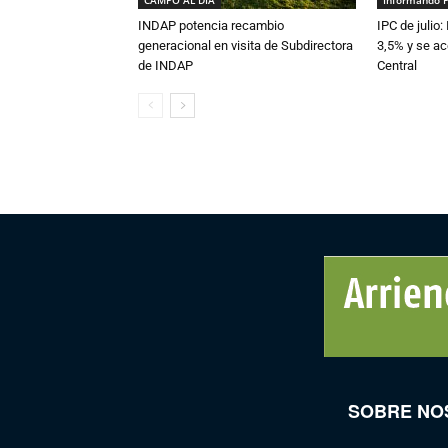
CAMPO AL DIA
Informando 
INDAP potencia recambio
IPC de julio:
generacional en visita de Subdirectora
3,5% y se ac
de INDAP
Central
SOBRE NO