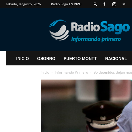
sábado, 8 agosto, 2026
Radio Sago EN VIVO
RadioSago
INICIO
OSORNO
PUERTO MONTT
NACIONAL
Inicio
Informando Primero
95 detenidos dejan más 