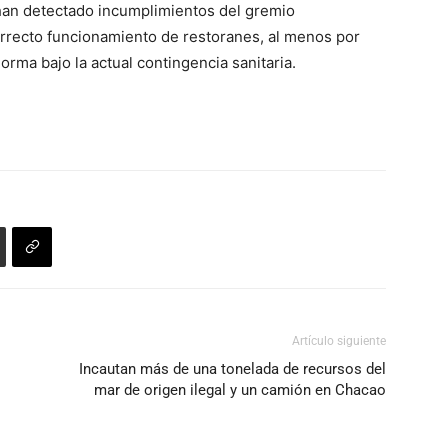
han detectado incumplimientos del gremio
o
orrecto funcionamiento de restoranes, al menos por
disminuir
orma bajo la actual contingencia sanitaria.
el
volumen.
Artículo siguiente
Incautan más de una tonelada de recursos del
mar de origen ilegal y un camión en Chacao