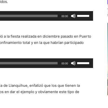
idos.
Utiliza
00:00
las
teclas
de
ió a la fiesta realizada en diciembre pasado en Puerto
flecha
nfinamiento total y en la que habrían participado
arriba/abajo
para
aumentar
Utiliza
00:00
o
las
disminuir
teclas
el
de
volumen.
a de Llanquihue, enfatizó que los que tienen la
flecha
ros en dar el ejemplo y obviamente este tipo de
arriba/abajo
para
aumentar