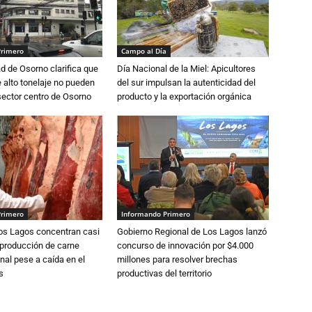
Primero
Campo al Día
d de Osorno clarifica que
Día Nacional de la Miel: Apicultores
alto tonelaje no pueden
del sur impulsan la autenticidad del
 sector centro de Osorno
producto y la exportación orgánica
Primero
Informando Primero
Los Lagos concentran casi
Gobierno Regional de Los Lagos lanzó
 producción de carne
concurso de innovación por $4.000
nal pese a caída en el
millones para resolver brechas
s
productivas del territorio