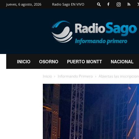
jueves, 6 agosto, 2026
Radio Sago EN VIVO
RadioSago
INICIO
OSORNO
PUERTO MONTT
NACIONAL
Inicio
Informando Primero
Abiertas las inscripcio