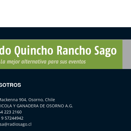
SOTROS
Mackenna 904, Osorno, Chile
ICOLA Y GANADERA DE OSORNO A.G.
64 223 2160
 9 57244942
sa@radiosago.cl