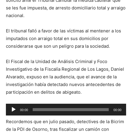
solicitó ante el Tribunal cambiar la medida cautelar que
se les fue impuesta, de arresto domiciliario total y arraigo
nacional.
El tribunal falló a favor de las víctimas al mentener a los
imputados con arraigo total en sus domicilios por
considerarse que son un peligro para la sociedad.
El Fiscal de la Unidad de Análisis Criminal y Foco
Investigativo de la Fiscalía Regional de Los Lagos, Daniel
Alvarado, expuso en la audiencia, que el avance de la
investigación había detectado nuevos antecedentes de
participación en delitos de abigeato.
Reproductor
00:00
00:00
de
Recordemos que en julio pasado, detectives de la Bicrim
audio
de la PDI de Osorno, tras fiscalizar un camión con