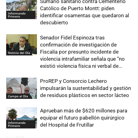
Sumario sanitario contra Cementerio
Católico de Puerto Montt: piden
Informando
identificar osamentas que quedaron al
Primero
descubierto
Senador Fidel Espinoza tras
confirmación de investigación de
Fiscalía por presunto incidente de
Noticia del Día
violencia intrafamiliar señala que “no
existió violencia física ni verbal de...
ProREP y Consorcio Lechero
impulsarán la sustentabilidad y gestión
de residuos plásticos en sector lácteo
Campo al Día
Aprueban más de $620 millones para
equipar el futuro pabellón quirúrgico
Informando
del Hospital de Frutillar
Primero