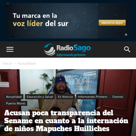
Inicio
Actualidad
Actualidad
Educación y Salud
Es Noticia
Informando Primero
Osorno
Puerto Montt
Acusan poca transparencia del
Sename en cuanto a la internación
de niños Mapuches Huilliches